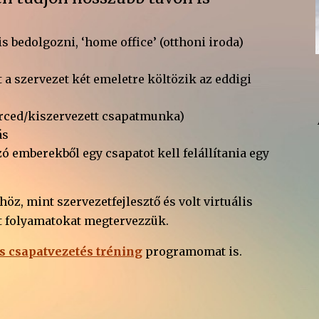
s bedolgozni, ‘home office’ (otthoni iroda)
a szervezet két emeletre költözik az eddigi
urced/kiszervezett csapatmunka)
ás
ó emberekből egy csapatot kell felállítania egy
z, mint szervezetfejlesztő és volt virtuális
tt folyamatokat megtervezzük.
is csapatvezetés tréning
programomat is.