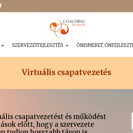
SZERVEZETFEJLESZTÉS
ÖNISMERET, ÖNFEJLESZT
Virtuális csapatvezetés
uális csapatvezetést és működést
ások előtt, hogy a szervezete
n tudjon hosszabb távon is