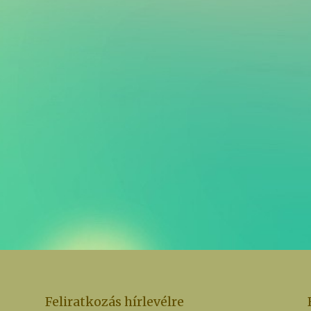
Feliratkozás hírlevélre