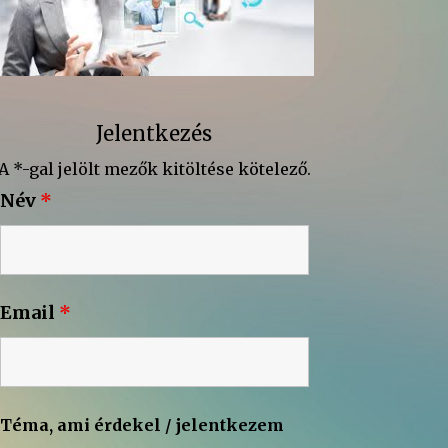
Jelentkezés
A *-gal jelölt mezők kitöltése kötelező.
Név
*
Email
*
Téma, ami érdekel / jelentkezem