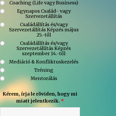
Coaching (Life vagy Business)
Egynapos Család- vagy
Szervezetállítás
Családállítás és/vagy
Szervezetállítás Képzés május
25.-től
Családállítás és/vagy
Szervezetállítás Képzés
szeptember 14.-től
Mediáció & Konfliktuskezelés
Tréning
Mentorálás
Kérem, írja le röviden, hogy mi
miatt jelentkezik.
*