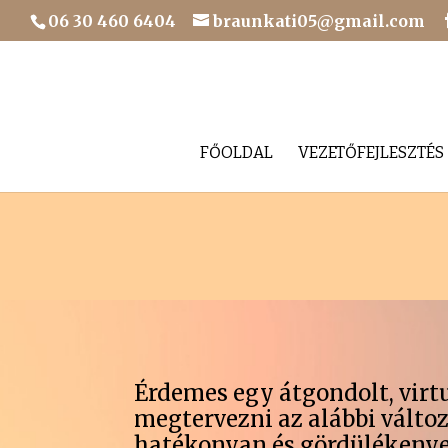
06 30 460 6404
braunkati05@gmail.com
FŐOLDAL
VEZETŐFEJLESZTÉS
Érdemes egy átgondolt, virt
megtervezni az alábbi változ
hatékonyan és gördülékenye