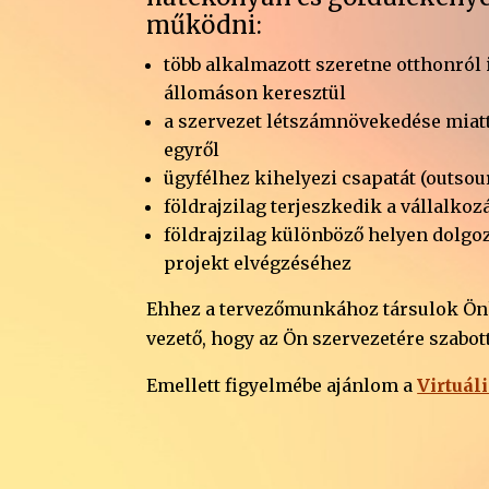
működni:
több alkalmazott szeretne otthonról i
állomáson keresztül
a szervezet létszámnövekedése miatt 
egyről
ügyfélhez kihelyezi csapatát (outso
földrajzilag terjeszkedik a vállalkoz
földrajzilag különböző helyen dolgoz
projekt elvégzéséhez
Ehhez a tervezőmunkához társulok Önhö
vezető, hogy az Ön szervezetére szabo
Emellett figyelmébe ajánlom a
Virtuál